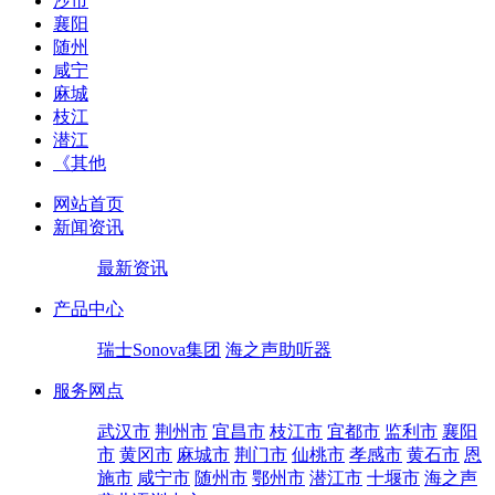
沙市
襄阳
随州
咸宁
麻城
枝江
潜江
《其他
网站首页
新闻资讯
最新资讯
产品中心
瑞士Sonova集团
海之声助听器
服务网点
武汉市
荆州市
宜昌市
枝江市
宜都市
监利市
襄阳
市
黄冈市
麻城市
荆门市
仙桃市
孝感市
黄石市
恩
施市
咸宁市
随州市
鄂州市
潜江市
十堰市
海之声