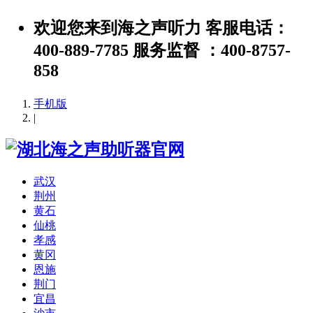
欢迎您来到海之声听力 客服电话：
400-889-7785 服务监督 ：400-8757-
858
手机版
|
武汉
荆州
黄石
仙桃
孝感
黄冈
恩施
荆门
宜昌