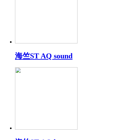
海竺ST AQ sound