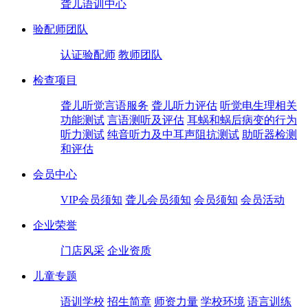
聋儿语训中心
验配师团队
认证验配师
教师团队
检查项目
聋儿听觉言语服务
聋儿听力评估
听觉电生理相关
功能测试
言语测听及评估
耳蜗和蜗后病变的行为
听力测试
纯音听力及中耳声阻抗测试
助听器检测
和评估
会员中心
VIP会员须知
聋儿会员须知
会员须知
会员活动
企业荣誉
门店风采
企业资质
儿童专题
语训学校
招生简章
师资力量
学校环境
语言训练