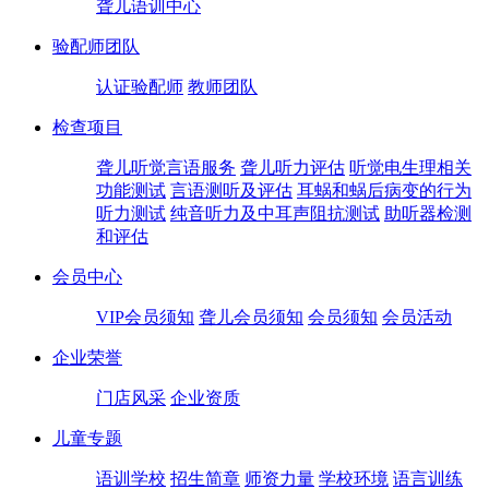
聋儿语训中心
验配师团队
认证验配师
教师团队
检查项目
聋儿听觉言语服务
聋儿听力评估
听觉电生理相关
功能测试
言语测听及评估
耳蜗和蜗后病变的行为
听力测试
纯音听力及中耳声阻抗测试
助听器检测
和评估
会员中心
VIP会员须知
聋儿会员须知
会员须知
会员活动
企业荣誉
门店风采
企业资质
儿童专题
语训学校
招生简章
师资力量
学校环境
语言训练