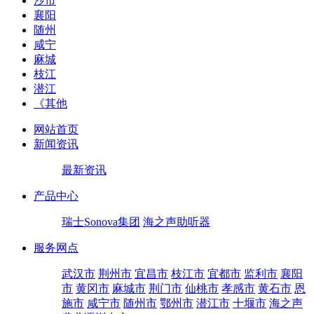
沙市
襄阳
随州
咸宁
麻城
枝江
潜江
《其他
网站首页
新闻资讯
最新资讯
产品中心
瑞士Sonova集团
海之声助听器
服务网点
武汉市
荆州市
宜昌市
枝江市
宜都市
监利市
襄阳
市
黄冈市
麻城市
荆门市
仙桃市
孝感市
黄石市
恩
施市
咸宁市
随州市
鄂州市
潜江市
十堰市
海之声