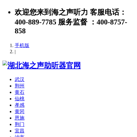
欢迎您来到海之声听力 客服电话：
400-889-7785 服务监督 ：400-8757-
858
手机版
|
武汉
荆州
黄石
仙桃
孝感
黄冈
恩施
荆门
宜昌